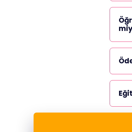
Öğr
mi
Öde
Eği