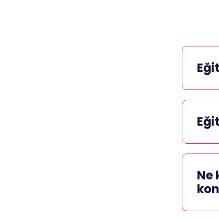
Eği
Eği
Ne 
kon