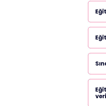
Eği
Eği
Sın
Eği
ver