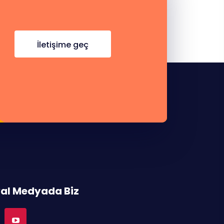
i̇letişime geç
al Medyada Biz