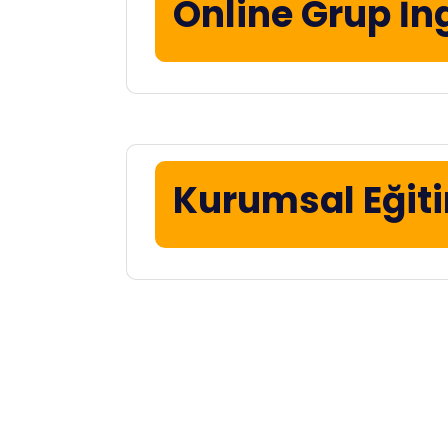
Online Grup İn
Kurumsal Eğit