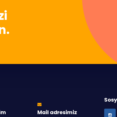
zi
n.
Sosy
tim
Mail adresimiz